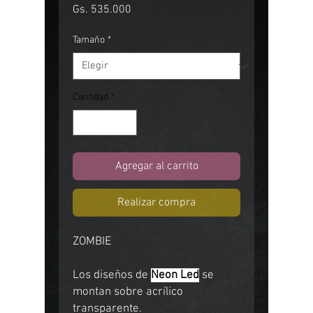
Precio
Gs. 535.000
Tamaño
*
Cantidad
*
Agregar al carrito
Realizar compra
ZOMBIE
Los diseños de
Neon Led
se
montan sobre acrílico
transparente.