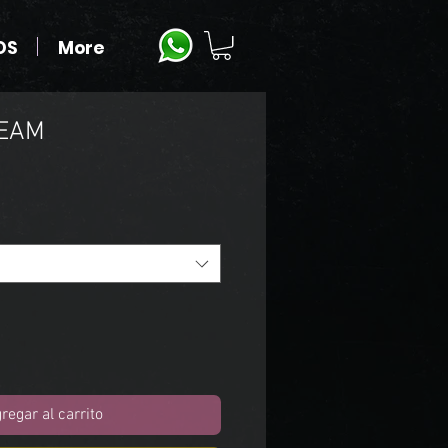
OS
More
REAM
o
regar al carrito