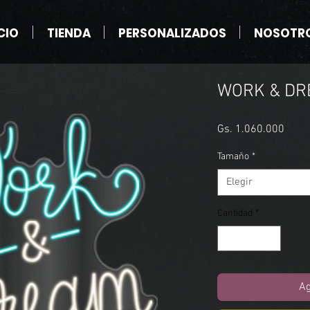
CIO
TIENDA
PERSONALIZADOS
NOSOTR
WORK & D
Preci
Gs. 1.060.000
Tamaño
*
Elegir
Cantidad
*
Ag