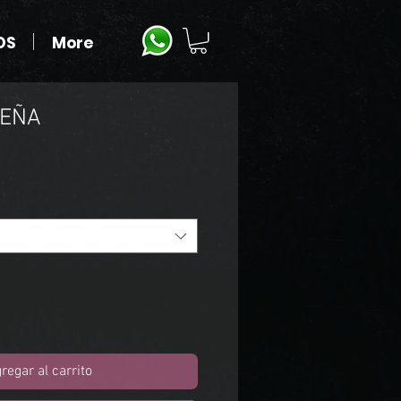
OS
More
DEÑA
regar al carrito