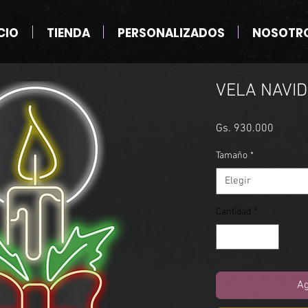
CIO
TIENDA
PERSONALIZADOS
NOSOTR
VELA NAVI
Precio
Gs. 930.000
Tamaño
*
Elegir
Cantidad
*
Ag