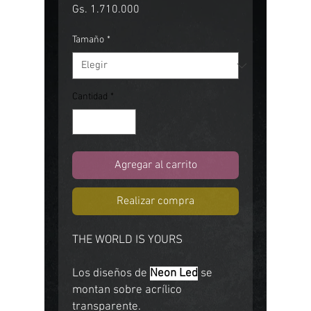
Precio
Gs. 1.710.000
Tamaño
*
Cantidad
*
Agregar al carrito
Realizar compra
THE WORLD IS YOURS
Los diseños de
Neon Led
se
montan sobre acrílico
transparente.