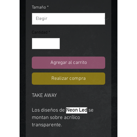
Tamaño
*
Cantidad
*
Agregar al carrito
Realizar compra
TAKE AWAY
Los diseños de
Neon Led
se
montan sobre acrílico
transparente.