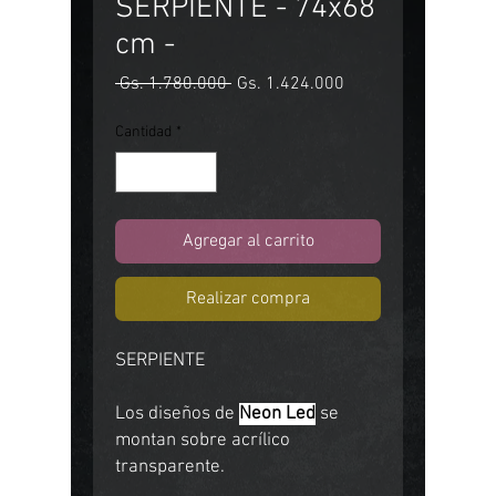
SERPIENTE - 74x68
cm -
Precio
Precio
 Gs. 1.780.000 
Gs. 1.424.000
de
oferta
Cantidad
*
Agregar al carrito
Realizar compra
SERPIENTE
Los diseños de
Neon Led
se
montan sobre acrílico
transparente.