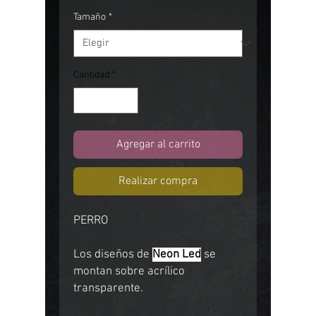
Tamaño
*
Cantidad
*
Agregar al carrito
Realizar compra
PERRO
Los diseños de
Neon Led
se
montan sobre acrílico
transparente.