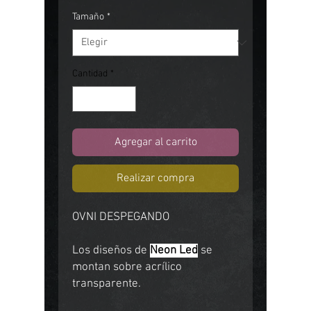
Tamaño
*
Cantidad
*
Agregar al carrito
Realizar compra
OVNI DESPEGANDO
Los diseños de
Neon Led
se
montan sobre acrílico
transparente.