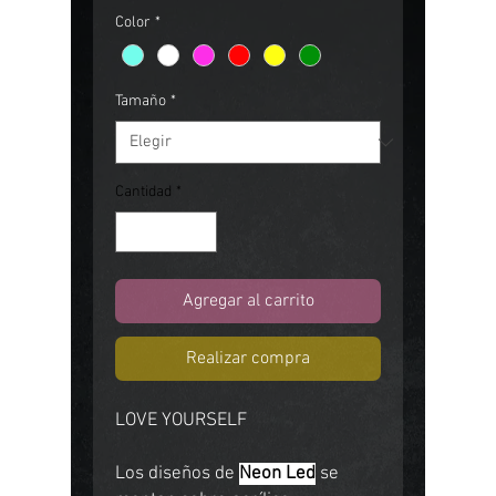
Color
*
Tamaño
*
Cantidad
*
Agregar al carrito
Realizar compra
LOVE YOURSELF
Los diseños de
Neon Led
se