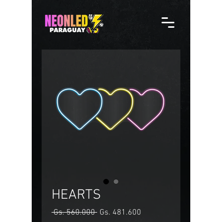
HEARTS
Precio
Precio
 Gs. 560.000 
Gs. 481.600