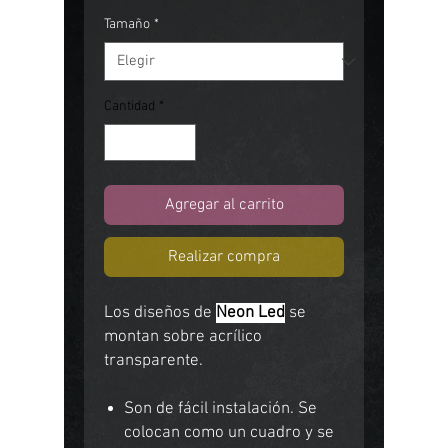
de
oferta
Tamaño
*
Cantidad
*
Agregar al carrito
Realizar compra
Los diseños de
Neon Led
se
montan sobre acrílico
transparente.
Son de fácil instalación. Se
colocan como un cuadro y se