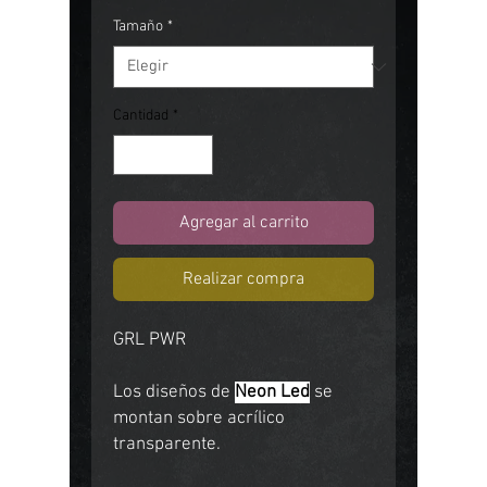
Tamaño
*
Cantidad
*
Agregar al carrito
Realizar compra
GRL PWR
Los diseños de
Neon Led
se
montan sobre acrílico
transparente.