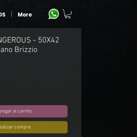
OS
More
NGEROUS - 50X42
ano Brizzio
o
regar al carrito
ealizar compra