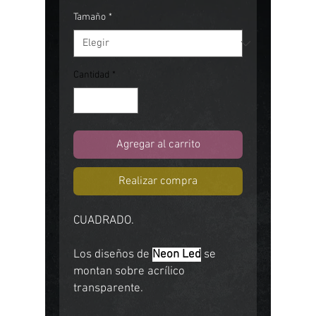
Tamaño
*
Cantidad
*
Agregar al carrito
Realizar compra
CUADRADO.
Los diseños de
Neon Led
se
montan sobre acrílico
transparente.