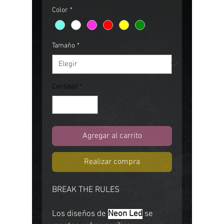
Color
*
Tamaño
*
Cantidad
*
Agregar al carrito
Realizar compra
BREAK THE RULES
Los diseños de
Neon Led
se