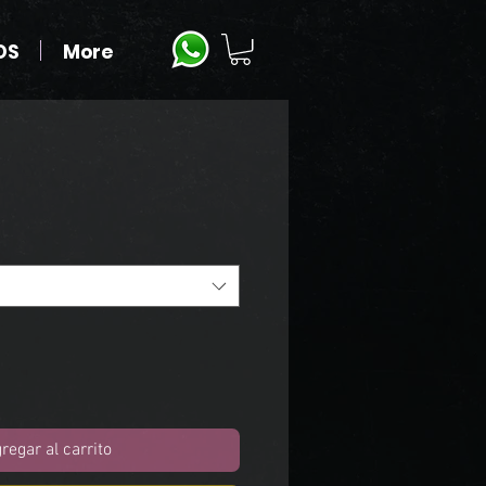
OS
More
regar al carrito