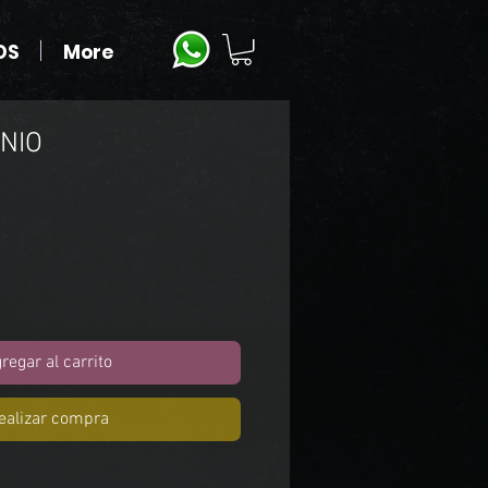
OS
More
NIO
o
regar al carrito
ealizar compra