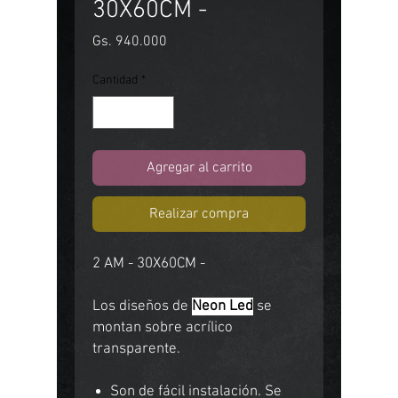
30X60CM -
Precio
Gs. 940.000
Cantidad
*
Agregar al carrito
Realizar compra
2 AM - 30X60CM -
Los diseños de
Neon Led
se
montan sobre acrílico
transparente.
Son de fácil instalación. Se